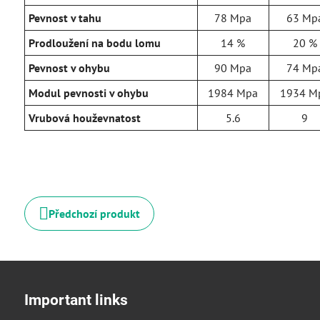
Pevnost v tahu
78 Mpa
63 Mp
Prodloužení na bodu lomu
14 %
20 %
Pevnost v ohybu
90 Mpa
74 Mp
Modul pevnosti v ohybu
1984 Mpa
1934 M
Vrubová houževnatost
5.6
9
Předchozí produkt
Important links