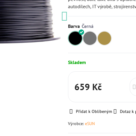
autodílech, IT výrobě, strojírenst
Barva
Skladem
659 Kč
Přidat k Oblíbeným
Dotaz k
Výrobce:
eSUN