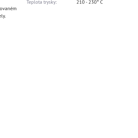
Teplota trysky:
210 - 230° C
kuovaném
ly.