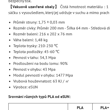
bezpečný tisk.
【Vakuově uzavřené obaly】
Čistá hmotnost materiálu : 1
sáčku s vysoušedlem, který jej udržuje v suchu a mimo prach 
Průměr struny: 1,75 ± 0,03 mm
Rozměr cívky: Průměr 200 mm - Šířka 64 mm - Středová d
Rozměr balení: 216 x 202 x 76 mm
Váha balení: 1,48 kg
Teplota trysky: 210-230 ℃
Teplota podložky: 45-60 ℃
Pevnost v tahu: 34,3 Mpa
Prodloužení na bodu lomu: 90%
Pevnost v ohybu: 43 Mpa
Modul pevnosti v ohybu: 1477 Mpa
Vrubová houževnatost: 63 KJ / ㎡
Výrobce: eSUN
Srovnání různých typů PLA od eSUN:
PLA
PLA+