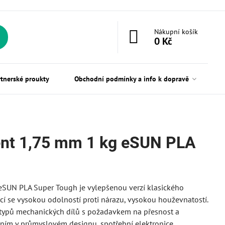
Nákupní košík
0 Kč
rtnerské proukty
Obchodní podmínky a info k dopravě
ent 1,75 mm 1 kg eSUN PLA
eSUN PLA Super Tough je vylepšenou verzí klasického
cí se vysokou odolností proti nárazu, vysokou houževnatostí.
totypů mechanických dílů s požadavkem na přesnost a
ěním v průmyslovém designu, spotřební elektronice,