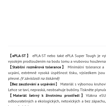
【ePLA-ST】
ePLA-ST nebo také ePLA Super Tough je vyle
vysokým prodloužením na bodu lomu a vrubovou houževnat
【Stabilní rozměrová tolerance】
Minimální tolerance a m
ucpání, extrémně vysoká úspěšnost tisku, výsledkem jsou 
přesné.
(V závislosti na tiskárně)
【Bez zauzlování a ucpávání
】 Materiál s výbornou kruhovi
Lehce se taví, nepraská, neobsahuje bubliny. Tiskněte plynu
【Materiál šetrný k životnímu prostředí】
Vlákna eSU
odbouratelných a ekologických, netoxických a bez zápachu,