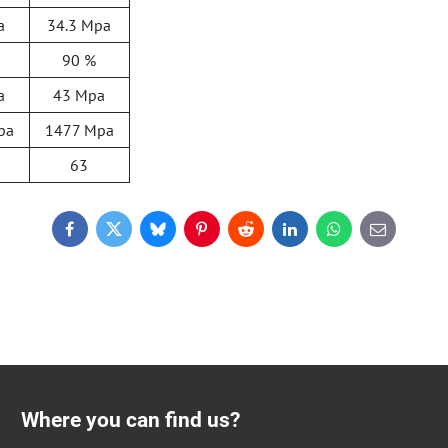
a
34.3 Mpa
90 %
a
43 Mpa
pa
1477 Mpa
63
Facebook
Twitter
Bluesky
Pinterest
Reddit
LinkedIn
WhatsApp
E-
mail
Where you can find us?