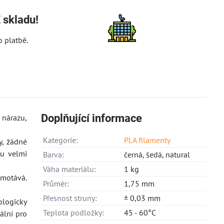
 skladu!
 platbě.
Doplňující informace
 nárazu,
Kategorie:
PLA filamenty
y, žádné
ou velmi
Barva:
černá, šedá, natural
Váha materiálu:
1 kg
amotává.
Průměr:
1,75 mm
Přesnost struny:
± 0,03 mm
ologicky
Teplota podložky:
45 - 60°C
ální pro