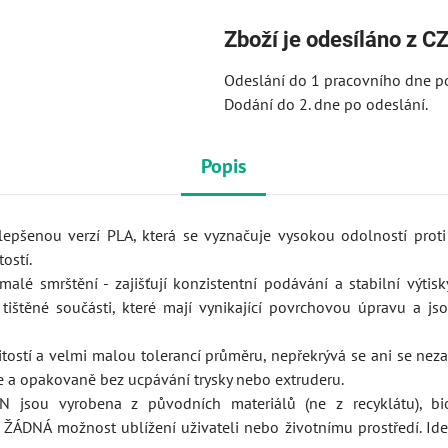
Zboží je odesíláno z CZ
Odeslání do 1 pracovního dne po
Dodání do 2. dne po odeslání.
Popis
pšenou verzí PLA, která se vyznačuje vysokou odolností proti
ostí.
alé smrštění - zajišťují konzistentní podávání a stabilní výtisk
tištěné součásti, které mají vynikající povrchovou úpravu a js
tostí a velmi malou tolerancí průměru, nepřekrývá se ani se nez
le a opakovaně bez ucpávání trysky nebo extruderu.
N jsou vyrobena z původních materiálů (ne z recyklátu), bi
 ŽÁDNÁ možnost ublížení uživateli nebo životnímu prostředí. Ide