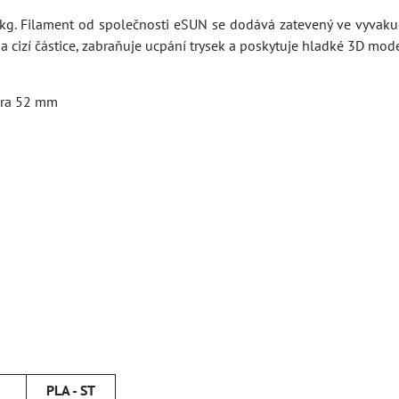
 kg. Filament od společnosti eSUN se dodává zatevený ve vyva
a cizí částice, zabraňuje ucpání trysek a poskytuje hladké 3D mode
íra 52 mm
PLA - ST