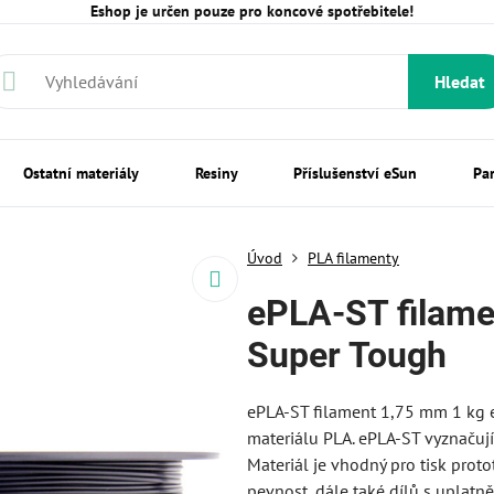
Eshop je určen pouze pro koncové spotřebitele!
Hledat
Ostatní materiály
Resiny
Příslušenství eSun
Pa
Úvod
PLA filamenty
ePLA-ST filam
Super Tough
ePLA-ST filament 1,75 mm 1 kg 
materiálu PLA. ePLA-ST vyznačují
Materiál je vhodný pro tisk pro
pevnost, dále také dílů s uplatn