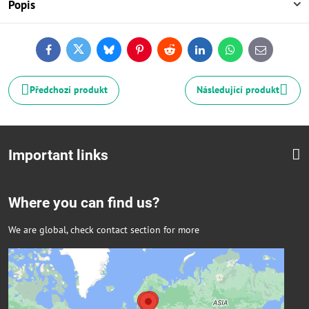
Popis
Facebook
Twitter
Bluesky
Pinterest
Reddit
LinkedIn
WhatsApp
E-
mail
Předchozí produkt
Následující produkt
Important links
Where you can find us?
We are global, check contact section for more
Externí obsah je blokován Volbami
soukromí