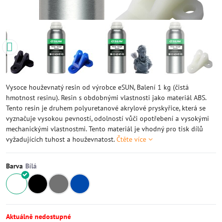
Vysoce houževnatý resin od výrobce eSUN, Balení 1 kg (čistá
hmotnost resinu). Resin s obdobnými vlastnosti jako materiál ABS.
Tento resin je druhem polyuretanové akrylové pryskyřice, která se
vyznačuje vysokou pevností, odolností vůči opotřebení a vysokými
mechanickými vlastnostmi. Tento materiál je vhodný pro tisk dílů
vyžadujících tuhost a houževnatost.
Čtěte více
Barva
Aktuálně nedostupné