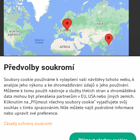
Externí obsah je blokován Volbami
soukromí
Přejete si načíst externí obsah?
Povolit a zapamatovat - souhlas s druhem cookie:
Funkční
Předvolby soukromí
Kontaktní údaje
Soubory cookie používáme k vylepšení vaší návštěvy tohoto webu, k
analýze jeho výkonu a ke shromažďování údajů o jeho používání.
FIBER3D Co., limited
Můžeme k tomu použít nástroje a služby třetích stran a shromážděná
Phone:
data mohou být přenášena partnerům v EU, USA nebo jiných zemích.
Kliknutím na „Přijmout všechny soubory cookie“ vyjadřujete svůj
+86 131 4701 8937 (China) - hlavní sídlo
souhlas s tímto zpracováním. Níže můžete najít podrobné informace
E-mail:
nebo upravit své preference.
info @ 3DeSun.cz
Zásady ochrany soukromí