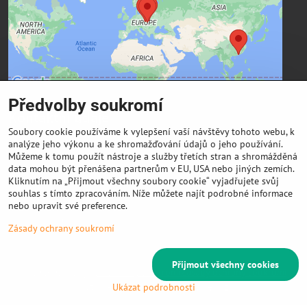
Přejete si načíst externí obsah?
Povolit a zapamatovat - souhlas s druhem cookie:
Funkční
Předvolby soukromí
Kontaktní údaje
Soubory cookie používáme k vylepšení vaší návštěvy tohoto webu, k
analýze jeho výkonu a ke shromažďování údajů o jeho používání.
FIBER3D Co., limited
Můžeme k tomu použít nástroje a služby třetích stran a shromážděná
Phone:
data mohou být přenášena partnerům v EU, USA nebo jiných zemích.
+86 131 4701 8937 (China) - hlavní sídlo
Kliknutím na „Přijmout všechny soubory cookie“ vyjadřujete svůj
souhlas s tímto zpracováním. Níže můžete najít podrobné informace
E-mail:
nebo upravit své preference.
info @ 3DeSun.cz
Zásady ochrany soukromí
Přijmout všechny cookies
©
2026
Copyright
Předvolby soukromí
Zásady ochrany soukromí
Vytvořeno systémem:
ByznysWeb.cz
Ukázat podrobnosti