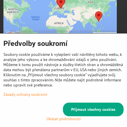
Přejete si načíst externí obsah?
Povolit a zapamatovat - souhlas s druhem cookie:
Funkční
Předvolby soukromí
Kontaktní údaje
Soubory cookie používáme k vylepšení vaší návštěvy tohoto webu, k
FIBER3D Co., limited
analýze jeho výkonu a ke shromažďování údajů o jeho používání.
Můžeme k tomu použít nástroje a služby třetích stran a shromážděná
Phone:
data mohou být přenášena partnerům v EU, USA nebo jiných zemích.
+86 131 4701 8937 (China) - hlavní sídlo
Kliknutím na „Přijmout všechny soubory cookie“ vyjadřujete svůj
souhlas s tímto zpracováním. Níže můžete najít podrobné informace
E-mail:
nebo upravit své preference.
info @ 3DeSun.cz
Zásady ochrany soukromí
Přijmout všechny cookies
©
2026
Copyright
Předvolby soukromí
Zásady ochrany soukromí
Vytvořeno systémem:
ByznysWeb.cz
Ukázat podrobnosti