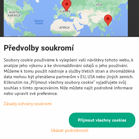
Přejete si načíst externí obsah?
Povolit a zapamatovat - souhlas s druhem cookie:
Funkční
Předvolby soukromí
Kontaktní údaje
Soubory cookie používáme k vylepšení vaší návštěvy tohoto webu, k
analýze jeho výkonu a ke shromažďování údajů o jeho používání.
FIBER3D Co., limited
Můžeme k tomu použít nástroje a služby třetích stran a shromážděná
Phone:
data mohou být přenášena partnerům v EU, USA nebo jiných zemích.
Kliknutím na „Přijmout všechny soubory cookie“ vyjadřujete svůj
+86 131 4701 8937 (China) - hlavní sídlo
souhlas s tímto zpracováním. Níže můžete najít podrobné informace
E-mail:
nebo upravit své preference.
info @ 3DeSun.cz
Zásady ochrany soukromí
Přijmout všechny cookies
©
2026
Copyright
Předvolby soukromí
Zásady ochrany soukromí
Ukázat podrobnosti
Vytvořeno systémem:
ByznysWeb.cz