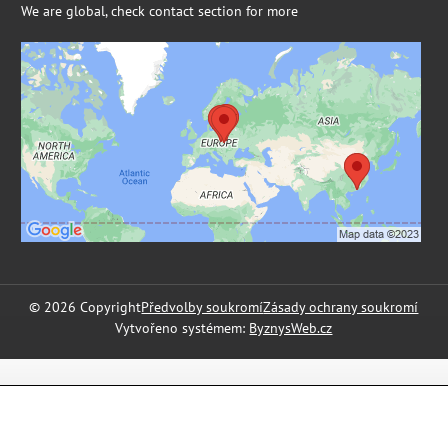
We are global, check contact section for more
Externí obsah je blokován Volbami
soukromí
Přejete si načíst externí obsah?
Povolit a zapamatovat - souhlas s druhem cookie:
Funkční
©
2026
Copyright
Předvolby soukromí
Zásady ochrany soukromí
Vytvořeno systémem:
ByznysWeb.cz