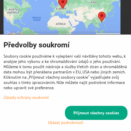
Přejete si načíst externí obsah?
Povolit a zapamatovat - souhlas s druhem cookie:
Funkční
Předvolby soukromí
Kontaktní údaje
Soubory cookie používáme k vylepšení vaší návštěvy tohoto webu, k
FIBER3D Co., limited
analýze jeho výkonu a ke shromažďování údajů o jeho používání.
Můžeme k tomu použít nástroje a služby třetích stran a shromážděná
Phone:
data mohou být přenášena partnerům v EU, USA nebo jiných zemích.
+86 131 4701 8937 (China) - hlavní sídlo
Kliknutím na „Přijmout všechny soubory cookie“ vyjadřujete svůj
souhlas s tímto zpracováním. Níže můžete najít podrobné informace
E-mail:
nebo upravit své preference.
info @ 3DeSun.cz
Zásady ochrany soukromí
Přijmout všechny cookies
©
2026
Copyright
Předvolby soukromí
Zásady ochrany soukromí
Vytvořeno systémem:
ByznysWeb.cz
Ukázat podrobnosti