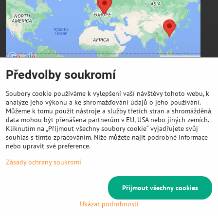
Přejete si načíst externí obsah?
Povolit a zapamatovat - souhlas s druhem cookie:
Funkční
Předvolby soukromí
Kontaktní údaje
Soubory cookie používáme k vylepšení vaší návštěvy tohoto webu, k
FIBER3D Co., limited
analýze jeho výkonu a ke shromažďování údajů o jeho používání.
Můžeme k tomu použít nástroje a služby třetích stran a shromážděná
Phone:
data mohou být přenášena partnerům v EU, USA nebo jiných zemích.
+86 131 4701 8937 (China) - hlavní sídlo
Kliknutím na „Přijmout všechny soubory cookie“ vyjadřujete svůj
souhlas s tímto zpracováním. Níže můžete najít podrobné informace
E-mail:
nebo upravit své preference.
info @ 3DeSun.cz
Zásady ochrany soukromí
Přijmout všechny cookies
©
2026
Copyright
Předvolby soukromí
Zásady ochrany soukromí
Vytvořeno systémem:
ByznysWeb.cz
Ukázat podrobnosti