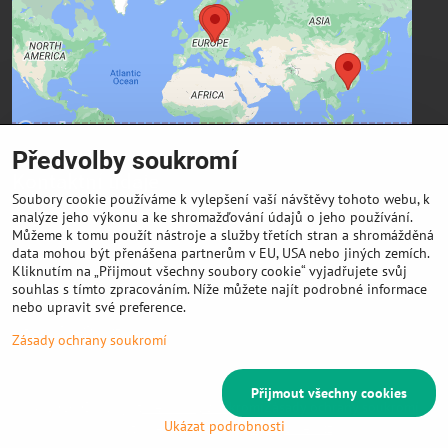
soukromí
Přejete si načíst externí obsah?
Povolit a zapamatovat - souhlas s druhem cookie:
Funkční
Předvolby soukromí
Kontaktní údaje
Soubory cookie používáme k vylepšení vaší návštěvy tohoto webu, k
analýze jeho výkonu a ke shromažďování údajů o jeho používání.
FIBER3D Co., limited
Můžeme k tomu použít nástroje a služby třetích stran a shromážděná
Phone:
data mohou být přenášena partnerům v EU, USA nebo jiných zemích.
Kliknutím na „Přijmout všechny soubory cookie“ vyjadřujete svůj
+86 131 4701 8937 (China) - hlavní sídlo
souhlas s tímto zpracováním. Níže můžete najít podrobné informace
E-mail:
nebo upravit své preference.
info @ 3DeSun.cz
Zásady ochrany soukromí
Přijmout všechny cookies
©
2026
Copyright
Předvolby soukromí
Zásady ochrany soukromí
Ukázat podrobnosti
Vytvořeno systémem:
ByznysWeb.cz