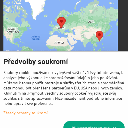
Externí obsah je blokován Volbami
soukromí
Přejete si načíst externí obsah?
Povolit a zapamatovat - souhlas s druhem cookie:
Funkční
Předvolby soukromí
Kontaktní údaje
Soubory cookie používáme k vylepšení vaší návštěvy tohoto webu, k
analýze jeho výkonu a ke shromažďování údajů o jeho používání.
FIBER3D Co., limited
Můžeme k tomu použít nástroje a služby třetích stran a shromážděná
Phone:
data mohou být přenášena partnerům v EU, USA nebo jiných zemích.
Kliknutím na „Přijmout všechny soubory cookie“ vyjadřujete svůj
+86 131 4701 8937 (China) - hlavní sídlo
souhlas s tímto zpracováním. Níže můžete najít podrobné informace
E-mail:
nebo upravit své preference.
info @ 3DeSun.cz
Zásady ochrany soukromí