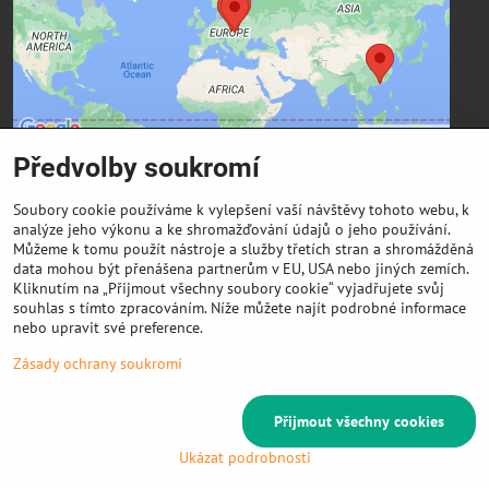
Přejete si načíst externí obsah?
Povolit a zapamatovat - souhlas s druhem cookie:
Funkční
Předvolby soukromí
Kontaktní údaje
Soubory cookie používáme k vylepšení vaší návštěvy tohoto webu, k
FIBER3D Co., limited
analýze jeho výkonu a ke shromažďování údajů o jeho používání.
Můžeme k tomu použít nástroje a služby třetích stran a shromážděná
Phone:
data mohou být přenášena partnerům v EU, USA nebo jiných zemích.
+86 131 4701 8937 (China) - hlavní sídlo
Kliknutím na „Přijmout všechny soubory cookie“ vyjadřujete svůj
souhlas s tímto zpracováním. Níže můžete najít podrobné informace
E-mail:
nebo upravit své preference.
info @ 3DeSun.cz
Zásady ochrany soukromí
Přijmout všechny cookies
©
2026
Copyright
Předvolby soukromí
Zásady ochrany soukromí
Vytvořeno systémem:
ByznysWeb.cz
Ukázat podrobnosti