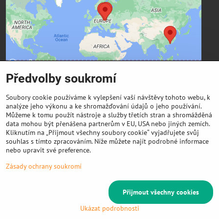
soukromí
Přejete si načíst externí obsah?
Povolit a zapamatovat - souhlas s druhem cookie:
Funkční
Předvolby soukromí
Kontaktní údaje
Soubory cookie používáme k vylepšení vaší návštěvy tohoto webu, k
analýze jeho výkonu a ke shromažďování údajů o jeho používání.
FIBER3D Co., limited
Můžeme k tomu použít nástroje a služby třetích stran a shromážděná
Phone:
data mohou být přenášena partnerům v EU, USA nebo jiných zemích.
Kliknutím na „Přijmout všechny soubory cookie“ vyjadřujete svůj
+86 131 4701 8937 (China) - hlavní sídlo
souhlas s tímto zpracováním. Níže můžete najít podrobné informace
E-mail:
nebo upravit své preference.
info @ 3DeSun.cz
Zásady ochrany soukromí
Přijmout všechny cookies
©
2026
Copyright
Předvolby soukromí
Zásady ochrany soukromí
Ukázat podrobnosti
Vytvořeno systémem:
ByznysWeb.cz