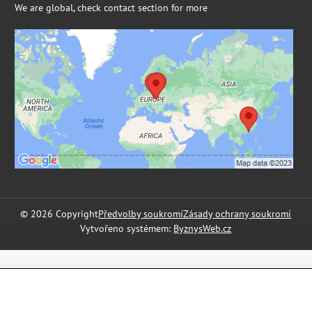
We are global, check contact section for more
Externí obsah je blokován Volbami
soukromí
Přejete si načíst externí obsah?
Povolit a zapamatovat - souhlas s druhem cookie:
Funkční
©
2026
Copyright
Předvolby soukromí
Zásady ochrany soukromí
Vytvořeno systémem:
ByznysWeb.cz